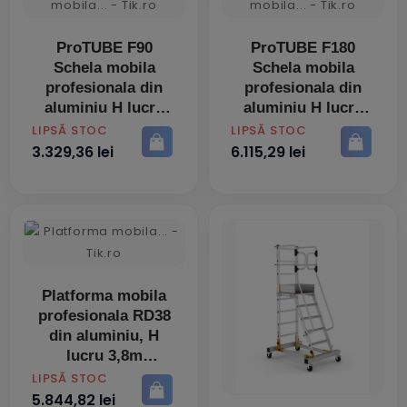
ProTUBE F90
ProTUBE F180
Schela mobila
Schela mobila
profesionala din
profesionala din
aluminiu H lucru
aluminiu H lucru
2,7 m
3,6m
PRET
PRET
LIPSĂ STOC
LIPSĂ STOC
3.329,36 lei
6.115,29 lei
Platforma mobila
profesionala RD38
din aluminiu, H
lucru 3,8m
PRET
LIPSĂ STOC
5.844,82 lei