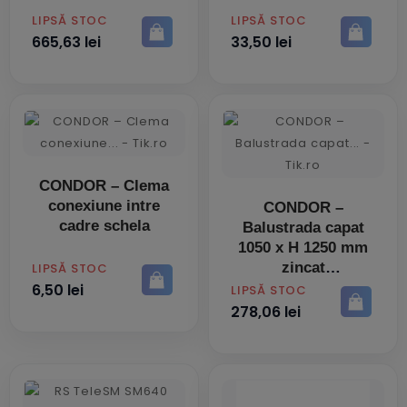
PRET
PRET
LIPSĂ STOC
LIPSĂ STOC
665,63 lei
33,50 lei
CONDOR – Clema
conexiune intre
CONDOR –
cadre schela
Balustrada capat
1050 x H 1250 mm
zincat
PRET
LIPSĂ STOC
6,50 lei
PRET
LIPSĂ STOC
278,06 lei