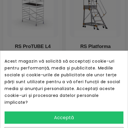
RS ProTUBE L4
RS Platforma
Schela mobila
mobila profesionala
profesionala din
EP4 din aluminiu, H
Acest magazin vă solicită să acceptați cookie-uri
aluminiu H lucru
lucru 3,05m
pentru performanță, media și publicitate. Mediile
4,1m
PRET
PRET
LIPSĂ STOC
LIPSĂ STOC
sociale și cookie-urile de publicitate ale unor terțe
6.696,14 lei
3.652,13 lei
părți sunt utilizate pentru a vă oferi funcții de social
media și anunțuri personalizate. Acceptați aceste
cookie-uri și procesarea datelor personale
implicate?
Acceptă
TeleSM SM640
Piulita cofraje