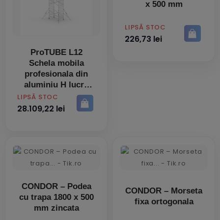
x 500 mm
PRET
LIPSĂ STOC
226,73 lei
ProTUBE L12
Schela mobila
profesionala din
aluminiu H lucru
12,5m
PRET
LIPSĂ STOC
28.109,22 lei
CONDOR – Podea
CONDOR – Morseta
cu trapa 1800 x 500
fixa ortogonala
mm zincata