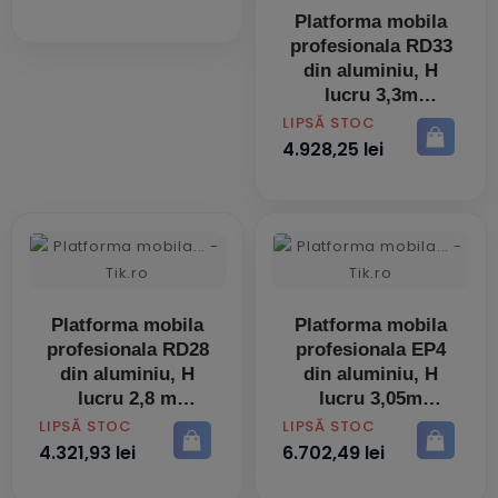
Platforma mobila
profesionala RD33
din aluminiu, H
lucru 3,3m
PRET
LIPSĂ STOC
4.928,25 lei
Platforma mobila
Platforma mobila
profesionala RD28
profesionala EP4
din aluminiu, H
din aluminiu, H
lucru 2,8 m
lucru 3,05m
PRET
PRET
LIPSĂ STOC
LIPSĂ STOC
4.321,93 lei
6.702,49 lei