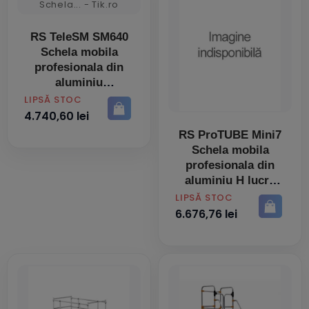
RS TeleSM SM640
Schela mobila
profesionala din
aluminiu
PRET
LIPSĂ STOC
4.740,60 lei
RS ProTUBE Mini7
Schela mobila
profesionala din
aluminiu H lucru
6,8 m
PRET
LIPSĂ STOC
6.676,76 lei