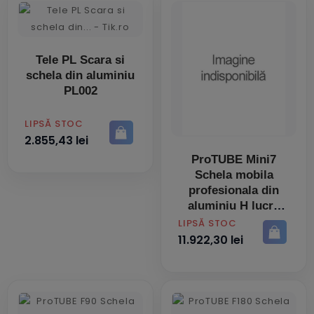
Tele PL Scara si
schela din aluminiu
PL002
PRET
LIPSĂ STOC
2.855,43 lei
ProTUBE Mini7
Schela mobila
profesionala din
aluminiu H lucru
6,8 m
PRET
LIPSĂ STOC
11.922,30 lei