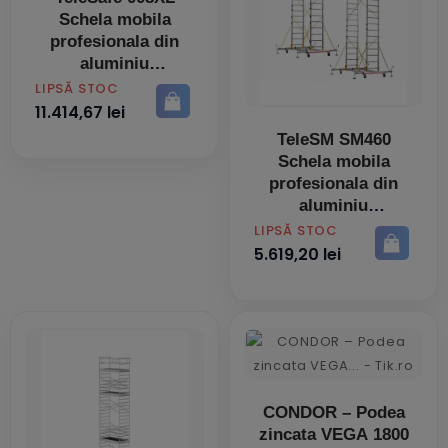
Schela mobila
profesionala din
aluminiu
PRET
LIPSĂ STOC
11.414,67 lei
TeleSM SM460
Schela mobila
profesionala din
aluminiu
PRET
LIPSĂ STOC
5.619,20 lei
CONDOR – Podea
zincata VEGA 1800