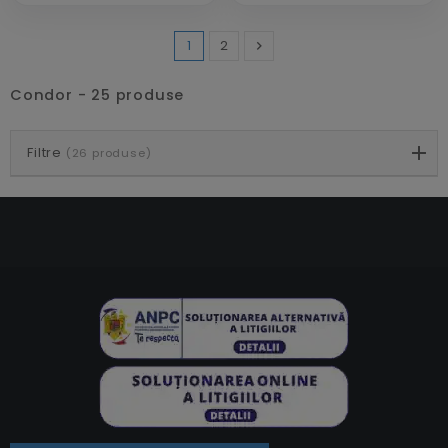
1
2

Inainte
Condor - 25 produse
Filtre
(26 produse)