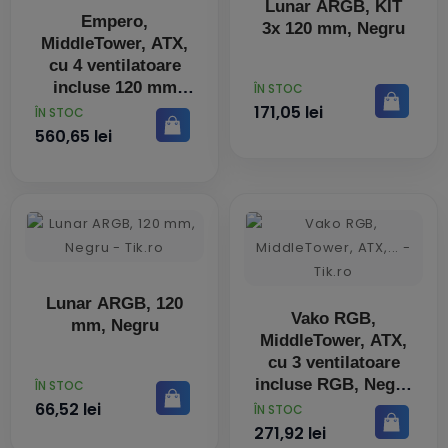
Lunar ARGB, KIT
Empero,
3x 120 mm, Negru
MiddleTower, ATX,
cu 4 ventilatoare
incluse 120 mm
PRET
ÎN STOC
ARGB PWM, Alb
171,05 lei
PRET
ÎN STOC
560,65 lei
Lunar ARGB, 120
Vako RGB,
mm, Negru
MiddleTower, ATX,
cu 3 ventilatoare
incluse RGB, Negru
PRET
ÎN STOC
66,52 lei
PRET
ÎN STOC
271,92 lei