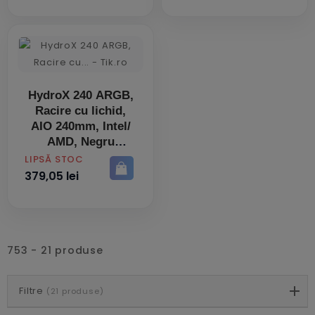
HydroX 240 ARGB,
Racire cu lichid,
AIO 240mm, Intel/
AMD, Negru
PRET
LIPSĂ STOC
379,05 lei
753 - 21 produse
Filtre
(21 produse)