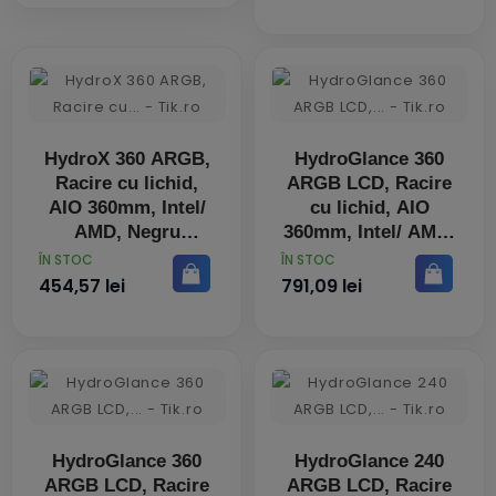
HydroX 360 ARGB,
HydroGlance 360
Racire cu lichid,
ARGB LCD, Racire
AIO 360mm, Intel/
cu lichid, AIO
AMD, Negru
360mm, Intel/ AMD,
Negru
PRET
PRET
ÎN STOC
ÎN STOC
454,57 lei
791,09 lei
HydroGlance 360
HydroGlance 240
ARGB LCD, Racire
ARGB LCD, Racire