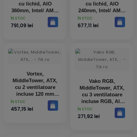
cu lichid, AIO
cu lichid, AIO
360mm, Intel/ AMD,
240mm, Intel/ AMD,
Alb
Negru
PRET
PRET
ÎN STOC
ÎN STOC
791,09 lei
677,11 lei
Vortex,
MiddleTower, ATX,
Vako RGB,
cu 2 ventilatoare
MiddleTower, ATX,
incluse 120 mm
cu 3 ventilatoare
RGB, Negru
incluse RGB, Alb
PRET
ÎN STOC
457,15 lei
PRET
ÎN STOC
271,92 lei