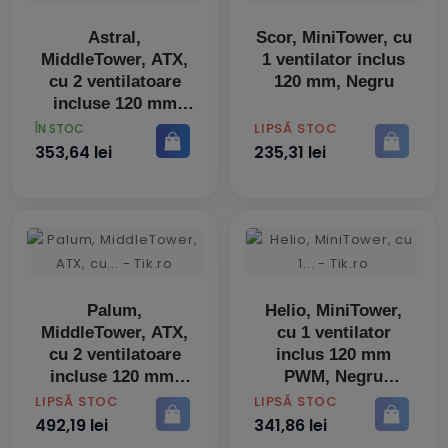
Astral,
Scor, MiniTower, cu
MiddleTower, ATX,
1 ventilator inclus
cu 2 ventilatoare
120 mm, Negru
incluse 120 mm
RGB, Negru
PRET
PRET
LIPSĂ STOC
ÎN STOC
353,64 lei
235,31 lei
Palum,
Helio, MiniTower,
MiddleTower, ATX,
cu 1 ventilator
cu 2 ventilatoare
inclus 120 mm
incluse 120 mm,
PWM, Negru
Negru
PRET
PRET
LIPSĂ STOC
LIPSĂ STOC
492,19 lei
341,86 lei