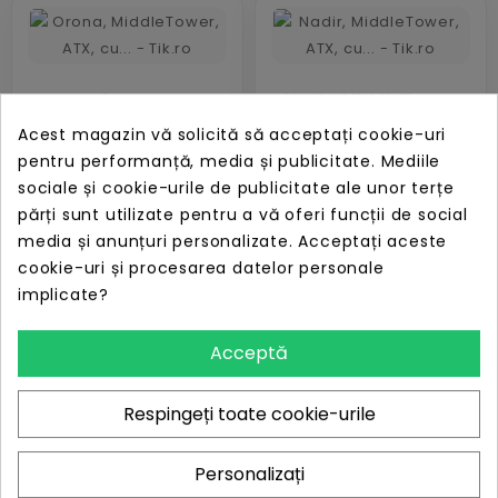
Orona,
Nadir, MiddleTower,
MiddleTower, ATX,
ATX, cu 3
Acest magazin vă solicită să acceptați cookie-uri
cu 4 ventilatoare
ventilatoare
pentru performanță, media și publicitate. Mediile
incluse 120 mm,
incluse, Negru
sociale și cookie-urile de publicitate ale unor terțe
Negru
PRET
PRET
ÎN STOC
ÎN STOC
părți sunt utilizate pentru a vă oferi funcții de social
414,02 lei
293,27 lei
media și anunțuri personalizate. Acceptați aceste
cookie-uri și procesarea datelor personale
implicate?
Acceptă
Heko, MiddleTower,
Exo, MiddleTower,
Respingeți toate cookie-urile
ATX, cu 4
ATX, cu 4
ventilatoare incluse
ventilatoare incluse
Personalizați
120 mm ARGB,
120 mm RGB,