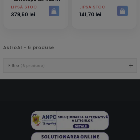
putere
PRET
PRET
LIPSĂ STOC
LIPSĂ STOC
379,50 lei
141,70 lei
AstroAI - 6 produse
Filtre
(6 produse)