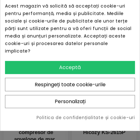
ATJ-8366150 PSI
Acest magazin vă solicită să acceptați cookie-uri
12V DC/110V AC
pentru performanță, media și publicitate. Mediile
PRET
LIPSĂ STOC
sociale și cookie-urile de publicitate ale unor terțe
285,59 lei
părți sunt utilizate pentru a vă oferi funcții de social
Compresor de aer
media și anunțuri personalizate. Acceptați aceste
portabil AstroAi
cookie-uri și procesarea datelor personale
JY21P160-12 150P
implicate?
PRET
LIPSĂ STOC
Acceptă
121,20 lei
Respingeți toate cookie-urile
Personalizați
Politica de confidențialitate și cookie-uri
Dua AstroAI AIRUN
Perie electrică de
T2 160 PSI
spălat AstroAI
compresor de
Hicozy KS-2615P
anvelope de mare