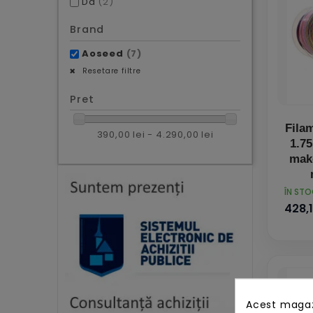
Da
(2)
Brand
Aoseed
(7)
Resetare filtre
Pret
Fila
390,00 lei - 4.290,00 lei
1.7
mak
PRET
ÎN ST
428,1
Acest magazi