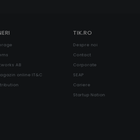
ERI
TIK.RO
torage
Despre noi
tems
Contact
etworks AB
Corporate
Magazin online IT&C
SEAP
stribution
Cariere
Startup Nation