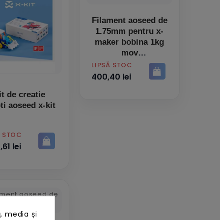
Filament aoseed de
1.75mm pentru x-
maker bobina 1kg
mov
PRET
LIPSĂ STOC
400,40 lei
it de creatie
ti aoseed x-kit
Ă STOC
,61 lei
, media și