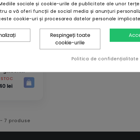
Mediile sociale și cookie-urile de publicitate ale unor terțe
Filament aoseed de
Fila
ntru a vă oferi funcții de social media și anunțuri personali
1.75mm pentru x-
1.7
este cookie-uri și procesarea datelor personale implicat
maker bobina 1kg
mak
albastru
PRET
PRET
LIPSĂ STOC
LIPS
alizați
Respingeți toate
Acc
400,40 lei
400,
cookie-urile
ment aoseed de
5mm pentru x-
Politica de confidențialitate
er bobina 1kg
galben
Ă STOC
0 lei
- 7 produse