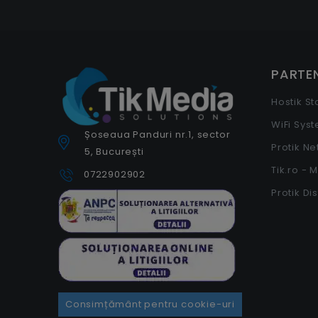
PARTEN
Hostik S
WiFi Sys
Șoseaua Panduri nr.1, sector
Protik N
5, București
Tik.ro - 
0722902902
Protik Di
Consimțământ pentru cookie-uri